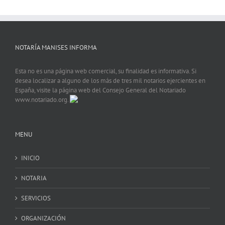
NOTARÍA MANISES INFORMA
Esta no es una página web comercial, su finalidad es informativa. Si
desea localizar a alguno de los más de tres mil notarios ejercientes en
España, visite la página web del Consejo General del Notariado
www.notariado.org.
MENU
INICIO
NOTARIA
SERVICIOS
ORGANIZACIÓN