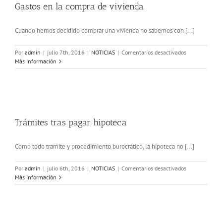
Gastos en la compra de vivienda
Cuando hemos decidido comprar una vivienda no sabemos con [...]
en
Por
admin
|
julio 7th, 2016
|
NOTICIAS
|
Comentarios desactivados
Gastos
Más información
en
la
compra
de
vivienda
Trámites tras pagar hipoteca
Como todo tramite y procedimiento burocrático, la hipoteca no [...]
en
Por
admin
|
julio 6th, 2016
|
NOTICIAS
|
Comentarios desactivados
Trámites
Más información
tras
pagar
hipoteca