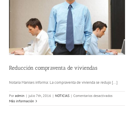
Reducción compraventa de viviendas
Notaria Manises informa: La compraventa de vivienda se redujo [...]
en
Por
admin
|
julio 7th, 2016
|
NOTICIAS
|
Comentarios desactivados
Reducción
Más información
compraventa
de
viviendas