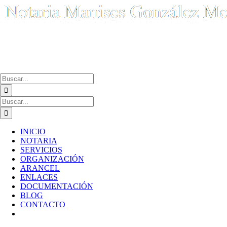
Saltar
al
contenido
ATENCIÓN AL CLIENTE:
961 539 782
Buscar:
Buscar:
INICIO
NOTARIA
SERVICIOS
ORGANIZACIÓN
ARANCEL
ENLACES
DOCUMENTACIÓN
BLOG
CONTACTO