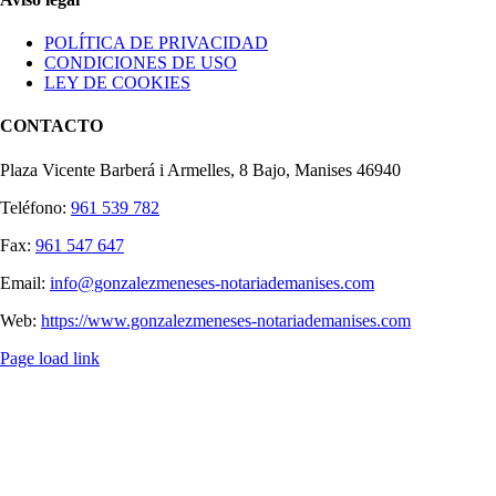
POLÍTICA DE PRIVACIDAD
CONDICIONES DE USO
LEY DE COOKIES
CONTACTO
Plaza Vicente Barberá i Armelles, 8 Bajo, Manises 46940
Teléfono:
961 539 782
Fax:
961 547 647
Email:
info@gonzalezmeneses-notariademanises.com
Web:
https://www.gonzalezmeneses-notariademanises.com
Page load link
Ir
a
Arriba